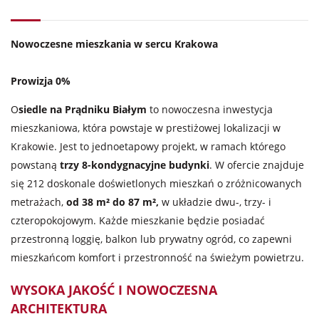
Nowoczesne mieszkania w sercu Krakowa
Prowizja 0%
O
siedle na Prądniku Białym
to nowoczesna inwestycja
mieszkaniowa, która powstaje w prestiżowej lokalizacji w
Krakowie. Jest to jednoetapowy projekt, w ramach którego
powstaną
trzy 8-kondygnacyjne budynki
. W ofercie znajduje
się 212 doskonale doświetlonych mieszkań o zróżnicowanych
metrażach,
od 38 m² do 87 m²,
w układzie dwu-, trzy- i
czteropokojowym. Każde mieszkanie będzie posiadać
przestronną loggię, balkon lub prywatny ogród, co zapewni
mieszkańcom komfort i przestronność na świeżym powietrzu.
WYSOKA JAKOŚĆ I NOWOCZESNA
ARCHITEKTURA