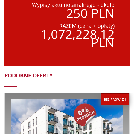
Wypisy aktu notarialnego - około
250 PLN
RAZEM (cena + opłaty)
1,072,228.12
PLN
PODOBNE OFERTY
BEZ PROWIZJI