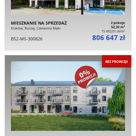
MIESZKANIE NA SPRZEDAŻ
2 pokoje
2
52,20 m
Kraków, Ruczaj, Czerwone Maki
2
15 453,01 zł/m
806 647 zł
BS2-MS-300826
BEZ PROWIZJI