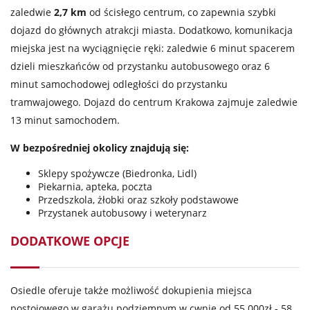
zaledwie
2,7 km
od ścisłego centrum, co zapewnia szybki
dojazd do głównych atrakcji miasta. Dodatkowo, komunikacja
miejska jest na wyciągnięcie ręki: zaledwie 6 minut spacerem
dzieli mieszkańców od przystanku autobusowego oraz 6
minut samochodowej odległości do przystanku
tramwajowego. Dojazd do centrum Krakowa zajmuje zaledwie
13 minut samochodem.
W bezpośredniej okolicy znajdują się:
Sklepy spożywcze (Biedronka, Lidl)
Piekarnia, apteka, poczta
Przedszkola, żłobki oraz szkoły podstawowe
Przystanek autobusowy i weterynarz
DODATKOWE OPCJE
Osiedle oferuje także możliwość dokupienia miejsca
postojowego w garażu podziemnym w cwnie od 55 000zł - 58