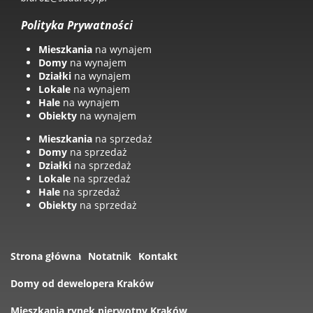
Polityka Prywatności
Mieszkania
na wynajem
Domy
na wynajem
Działki
na wynajem
Lokale
na wynajem
Hale
na wynajem
Obiekty
na wynajem
Mieszkania
na sprzedaż
Domy
na sprzedaż
Działki
na sprzedaż
Lokale
na sprzedaż
Hale
na sprzedaż
Obiekty
na sprzedaż
Strona główna
Notatnik
Kontakt
Domy od dewelopera Kraków
Mieszkania rynek pierwotny Kraków