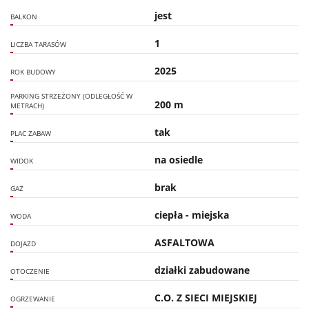
jest
BALKON
1
LICZBA TARASÓW
2025
ROK BUDOWY
PARKING STRZEŻONY (ODLEGŁOŚĆ W
200 m
METRACH)
tak
PLAC ZABAW
na osiedle
WIDOK
brak
GAZ
ciepła - miejska
WODA
ASFALTOWA
DOJAZD
działki zabudowane
OTOCZENIE
C.O. Z SIECI MIEJSKIEJ
OGRZEWANIE