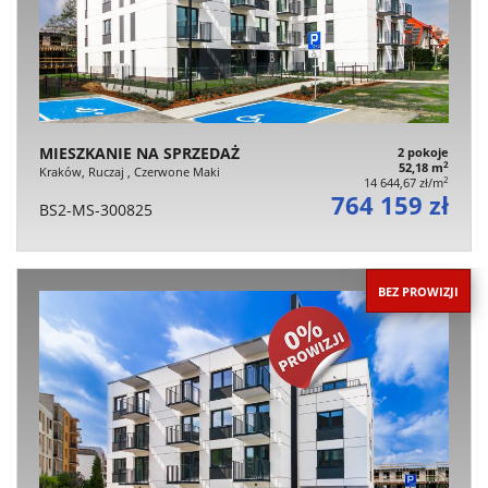
MIESZKANIE NA SPRZEDAŻ
2 pokoje
2
52,18 m
Kraków, Ruczaj , Czerwone Maki
2
14 644,67 zł/m
764 159 zł
BS2-MS-300825
BEZ PROWIZJI