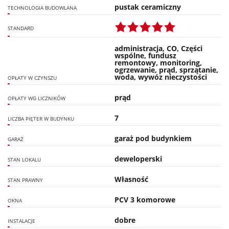
pustak ceramiczny
TECHNOLOGIA BUDOWLANA
STANDARD
administracja, CO, Części
wspólne, fundusz
remontowy, monitoring,
ogrzewanie, prąd, sprzątanie,
woda, wywóz nieczystości
OPŁATY W CZYNSZU
prąd
OPŁATY WG LICZNIKÓW
7
LICZBA PIĘTER W BUDYNKU
garaż pod budynkiem
GARAŻ
deweloperski
STAN LOKALU
Własność
STAN PRAWNY
PCV 3 komorowe
OKNA
dobre
INSTALACJE