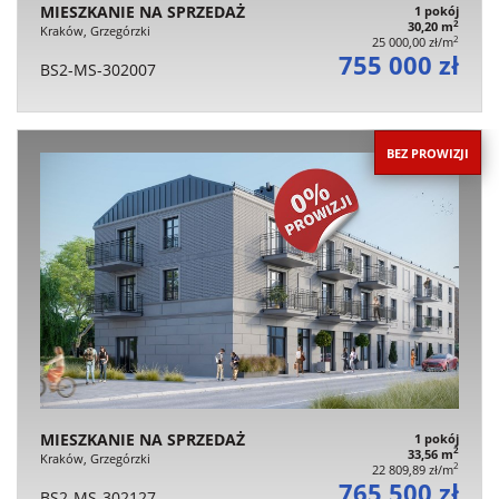
MIESZKANIE NA SPRZEDAŻ
1 pokój
2
30,20 m
Kraków, Grzegórzki
2
25 000,00 zł/m
755 000 zł
BS2-MS-302007
BEZ PROWIZJI
MIESZKANIE NA SPRZEDAŻ
1 pokój
2
33,56 m
Kraków, Grzegórzki
2
22 809,89 zł/m
765 500 zł
BS2-MS-302127