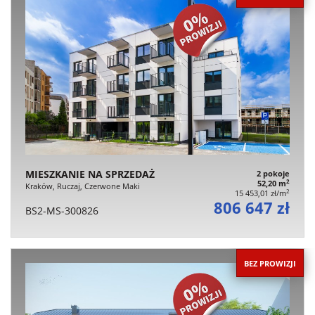
MIESZKANIE NA SPRZEDAŻ
2 pokoje
2
52,20 m
Kraków, Ruczaj, Czerwone Maki
2
15 453,01 zł/m
806 647 zł
BS2-MS-300826
BEZ PROWIZJI