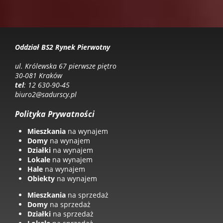
Oddział BS2 Rynek Pierwotny
ul. Królewska 67 pierwsze piętro
30-081 Kraków
tel
: 12 630-90-45
biuro2@sadurscy.pl
Polityka Prywatności
Mieszkania
na wynajem
Domy
na wynajem
Działki
na wynajem
Lokale
na wynajem
Hale
na wynajem
Obiekty
na wynajem
Mieszkania
na sprzedaż
Domy
na sprzedaż
Działki
na sprzedaż