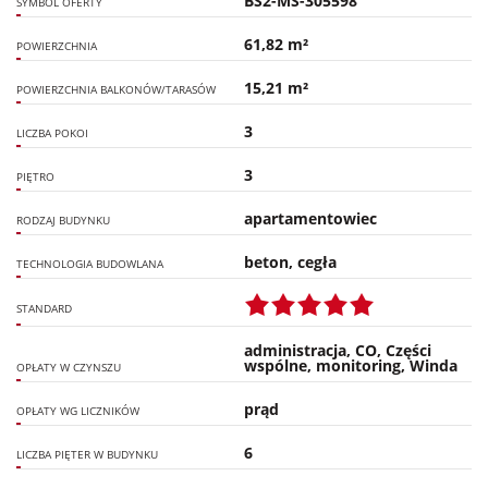
BS2-MS-305598
SYMBOL OFERTY
61,82 m²
POWIERZCHNIA
15,21 m²
POWIERZCHNIA BALKONÓW/TARASÓW
3
LICZBA POKOI
3
PIĘTRO
apartamentowiec
RODZAJ BUDYNKU
beton, cegła
TECHNOLOGIA BUDOWLANA
STANDARD
administracja, CO, Części
wspólne, monitoring, Winda
OPŁATY W CZYNSZU
prąd
OPŁATY WG LICZNIKÓW
6
LICZBA PIĘTER W BUDYNKU