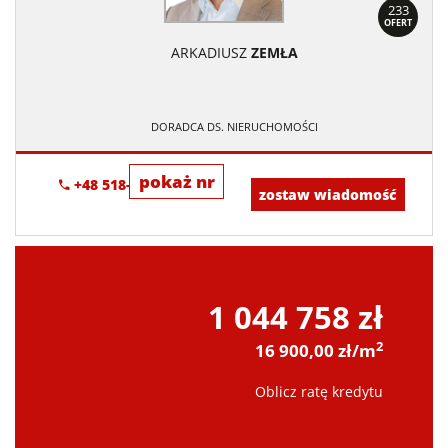
233
OFERT
ARKADIUSZ
ZEMŁA
DORADCA DS. NIERUCHOMOŚCI
pokaż nr
+48 518-706-552
zostaw wiadomość
1 044 758 zł
2
16 900,00 zł/m
Oblicz ratę kredytu