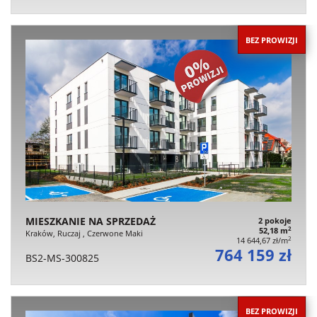
BEZ PROWIZJI
MIESZKANIE NA SPRZEDAŻ
2 pokoje
2
52,18 m
Kraków, Ruczaj , Czerwone Maki
2
14 644,67 zł/m
764 159 zł
BS2-MS-300825
BEZ PROWIZJI