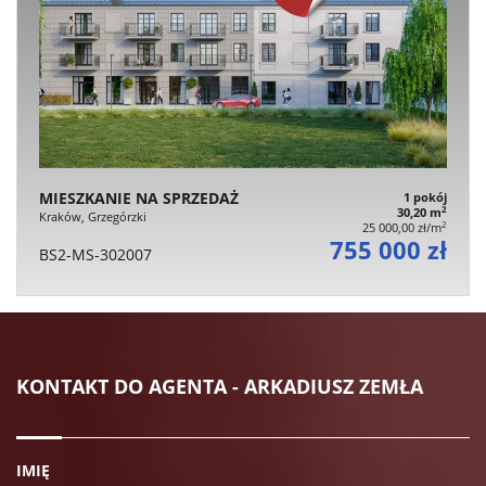
MIESZKANIE NA SPRZEDAŻ
1 pokój
2
30,20 m
Kraków, Grzegórzki
2
25 000,00 zł/m
755 000 zł
BS2-MS-302007
KONTAKT DO AGENTA - ARKADIUSZ ZEMŁA
IMIĘ