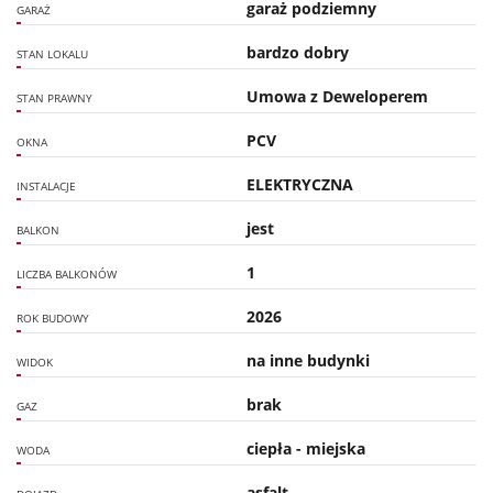
garaż podziemny
GARAŻ
bardzo dobry
STAN LOKALU
Umowa z Deweloperem
STAN PRAWNY
PCV
OKNA
ELEKTRYCZNA
INSTALACJE
jest
BALKON
1
LICZBA BALKONÓW
2026
ROK BUDOWY
na inne budynki
WIDOK
brak
GAZ
ciepła - miejska
WODA
asfalt