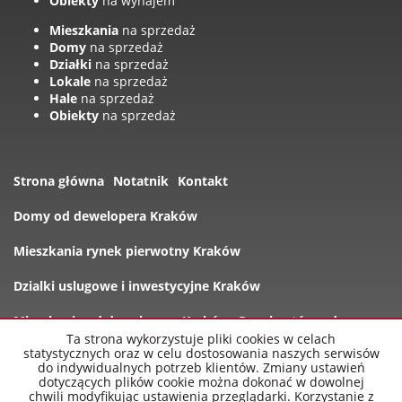
Obiekty
na wynajem
Mieszkania
na sprzedaż
Domy
na sprzedaż
Działki
na sprzedaż
Lokale
na sprzedaż
Hale
na sprzedaż
Obiekty
na sprzedaż
Strona główna
Notatnik
Kontakt
Domy od dewelopera Kraków
Mieszkania rynek pierwotny Kraków
Dzialki uslugowe i inwestycyjne Kraków
Mieszkania od dewelopera Kraków
Rynek wtórny domy
Ta strona wykorzystuje pliki cookies w celach
statystycznych oraz w celu dostosowania naszych serwisów
Oferty
do indywidualnych potrzeb klientów. Zmiany ustawień
dotyczących plików cookie można dokonać w dowolnej
chwili modyfikując ustawienia przeglądarki. Korzystanie z