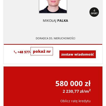
4
OFERT
MIKOŁAJ
PALKA
DORADCA DS. NIERUCHOMOŚCI
pokaż nr
+48 577-782-778
zostaw wiadomość
580 000 zł
2
2 230,77 zł/m
Oblicz ratę kredytu