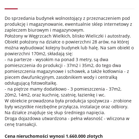
Do sprzedania budynek wolnostojący z przeznaczeniem pod
produkcję i magazynowanie, ewentualnie sklep internetowy z
zapleczem biurowym i magazynowym.
Położony w Węgrzcach Wielkich, blisko Wieliczki i autostrady.
Obiekt położony na działce o powierzchni 28 arów, na której
można wybudować kolejny budynek lub halę. Na sam obiekt o
powierzchni 170m2, składają się:
- na parterze - wysokim na ponad 3 metry, są dwa
pomieszczenia do produkcji - 37m2 i 35m2, do tego dwa
pomieszczenia magazynowe i schowek, a także kotłownia - z
piecem dwufunkcyjnym, zasobnikiem wody i centralką
odsługującą fotowoltaikę.
- na piętrze mamy dodatkowo - 3 pomieszczenia - 37m2,
20m2, 14m2, oraz kuchnię, szatnię, łazienkę i wc.
W obiekcie prowadzona była produkcja spożywcza - zrobione
były wszystkie niezbędne przyłącza, instalacje oraz odbiory.
Na działce znajduje się słup średniego napięcia.
Droga dojazdowa utwardzona - pełna własność - wliczona w
cenę transakcji.
Cena nieruchomości wynosi 1.660.000 złotych