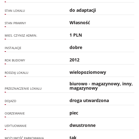
do adaptacji
STAN LOKALU
Własność
STAN PRAWNY
1 PLN
MIES. CZYNSZ ADMIN.
dobre
INSTALACJE
2012
ROK BUDOWY
wielopoziomowy
RODZAJ LOKALU
biurowo - magazynowy, inny,
magazynowy
PRZEZNACZENIE LOKALU
droga utwardzona
DOJAZD
piec
OGRZEWANIE
dwustronne
USYTUOWANIE
tak
MOŻLIWOŚĆ PARKOWANIA