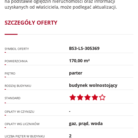
na podstawie oględzin nieruchomości oraz informacji
uzyskanych od właściciela, może podlegać aktualizacji.
SZCZEGÓŁY OFERTY
BS3-LS-305369
SYMBOL OFERTY
170,00 m²
POWIERZCHNIA
parter
PIĘTRO
budynek wolnostojący
RODZAJ BUDYNKU
STANDARD
-
OPŁATY W CZYNSZU
gaz, prąd, woda
OPŁATY WG LICZNIKÓW
2
LICZBA PIĘTER W BUDYNKU