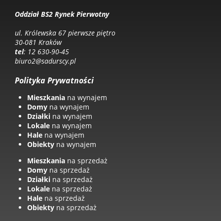
Oddział BS2 Rynek Pierwotny
ul. Królewska 67 pierwsze piętro
30-081 Kraków
tel
: 12 630-90-45
biuro2@sadurscy.pl
Polityka Prywatności
Mieszkania
na wynajem
Domy
na wynajem
Działki
na wynajem
Lokale
na wynajem
Hale
na wynajem
Obiekty
na wynajem
Mieszkania
na sprzedaż
Domy
na sprzedaż
Działki
na sprzedaż
Lokale
na sprzedaż
Hale
na sprzedaż
Obiekty
na sprzedaż