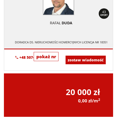
43
OFERT
RAFAŁ
DUDA
DORADCA DS. NIERUCHOMOŚCI KOMERCYJNYCH LICENCJA NR 18351
pokaż nr
+48 507-894-500
zostaw wiadomość
20 000 zł
2
0,00 zł/m