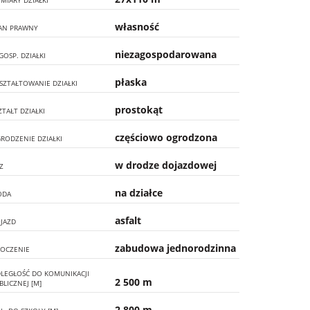
MIARY DZIAŁKI
własność
AN PRAWNY
niezagospodarowana
GOSP. DZIAŁKI
płaska
SZTAŁTOWANIE DZIAŁKI
prostokąt
ZTAŁT DZIAŁKI
częściowo ogrodzona
RODZENIE DZIAŁKI
w drodze dojazdowej
Z
na działce
ODA
asfalt
JAZD
zabudowa jednorodzinna
OCZENIE
LEGŁOŚĆ DO KOMUNIKACJI
2 500 m
BLICZNEJ [M]
2 800 m