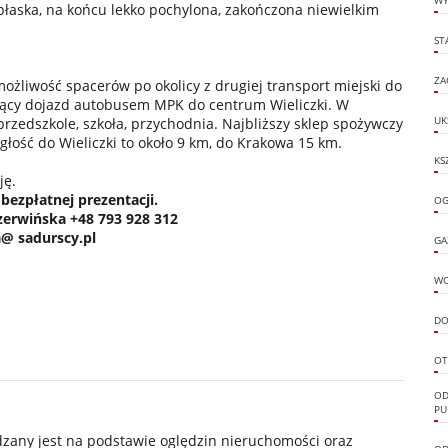
WY
łaska, na końcu lekko pochylona, zakończona niewielkim
ST
ZA
 możliwość spacerów po okolicy z drugiej transport miejski do
rujący dojazd autobusem MPK do centrum Wieliczki. W
przedszkole, szkoła, przychodnia. Najbliższy sklep spożywczy
UK
egłość do Wieliczki to około 9 km, do Krakowa 15 km.
KS
ję.
bezpłatnej prezentacji.
OG
zerwińska +48 793 928 312
@ sadurscy.pl
GA
W
DO
OT
OD
PU
ądzany jest na podstawie oględzin nieruchomości oraz