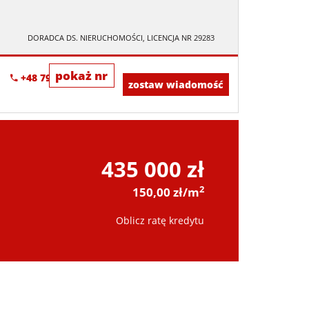
DORADCA DS. NIERUCHOMOŚCI, LICENCJA NR 29283
pokaż nr
+48 793-928-312
zostaw wiadomość
435 000 zł
2
150,00 zł/m
Oblicz ratę kredytu