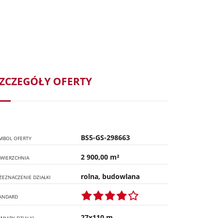
ZCZEGÓŁY OFERTY
BS5-GS-298663
MBOL OFERTY
2 900,00 m²
WIERZCHNIA
rolna, budowlana
ZEZNACZENIE DZIAŁKI
ANDARD
27x110 m