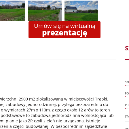
Umów się na wirtualną
prezentację
S
SY
PO
wierzchni 2900 m2 zlokalizowaną w miejscowości Trąbki.
źnej zabudowy jednorodzinnej, przylega bezpośrednio do
PR
a o wymiarach 27m x 110m, z czego około 12 arów to teren
podstawowe to zabudowa jednorodzinna wolnostojąca lub
ST
m planie jako ZR czyli zieleń nie urządzona. Istnieje
zerzenia części budowlanej. W bezpośrednim sąsiedztwie