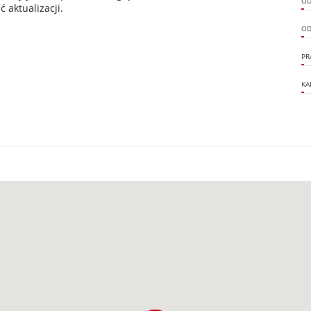
OD
 aktualizacji.
OD
PR
KA