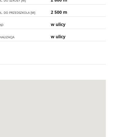
L. DO SZKOŁY [M]
2 500 m
L. DO PRZEDSZKOLA [M]
w ulicy
ĄD
w ulicy
NALIZACJA