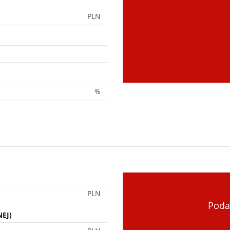
PLN
%
PLN
Poda
EJ)