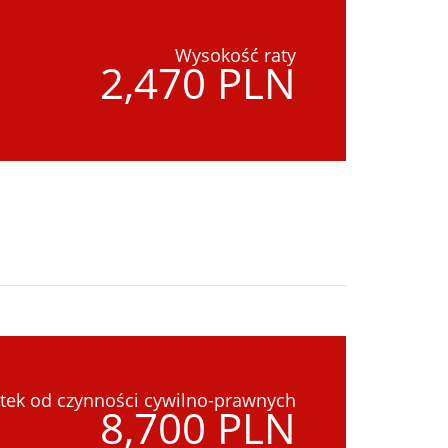
Wysokość raty
2,470 PLN
tek od czynności cywilno-prawnych
8,700 PLN