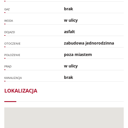
brak
GAZ
w ulicy
WODA
asfalt
DOJAZD
zabudowa jednorodzinna
OTOCZENIE
poza miastem
POŁOŻENIE
w ulicy
PRĄD
brak
KANALIZACJA
LOKALIZACJA