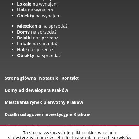
Lokale
na wynajem
Hale
na wynajem
Obiekty
na wynajem
Mieszkania
na sprzedaż
Domy
na sprzedaż
Działki
na sprzedaż
Lokale
na sprzedaż
Hale
na sprzedaż
Obiekty
na sprzedaż
Strona główna
Notatnik
Kontakt
Domy od dewelopera Kraków
Mieszkania rynek pierwotny Kraków
Dzialki uslugowe i inwestycyjne Kraków
Mieszkania od dewelopera Kraków
Rynek wtórny domy
Ta strona wykorzystuje pliki cookies w celach
statystycznych oraz w celu dostosowania naszych serwisów
Oferty