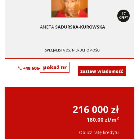
17
OFERT
ANETA
SADURSKA-KUROWSKA
SPECJALISTA DS. NIERUCHOMOŚCI
pokaż nr
+48 606-272-980
zostaw wiadomość
216 000 zł
2
180,00 zł/m
Oblicz ratę kredytu