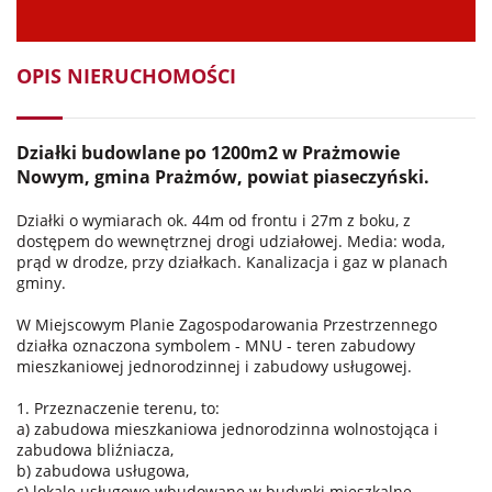
OPIS NIERUCHOMOŚCI
Działki budowlane po 1200m2
w Prażmowie
Nowym, gmina Prażmów, powiat piaseczyński.
Działki o wymiarach ok.
44m od frontu i 27m z boku,
z
dostępem do wewnętrznej drogi udziałowej. Media: woda,
prąd w drodze, przy działkach. K
analizacja i
gaz w planach
gminy.
W Miejscowym Planie Zagospodarowania Przestrzennego
działka oznaczona symbolem - MNU - teren zabudowy
mieszkaniowej jednorodzinnej i zabudowy usługowej.
1. Przeznaczenie terenu, to:
a) zabudowa mieszkaniowa jednorodzinna wolnostojąca i
zabudowa bliźniacza,
b) zabudowa usługowa,
c) lokale usługowe wbudowane w budynki mieszkalne,