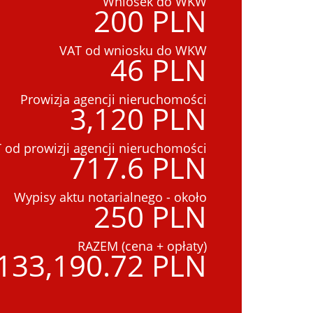
Wniosek do WKW
200 PLN
VAT od wniosku do WKW
46 PLN
Prowizja agencji nieruchomości
3,120 PLN
 od prowizji agencji nieruchomości
717.6 PLN
Wypisy aktu notarialnego - około
250 PLN
RAZEM (cena + opłaty)
133,190.72 PLN