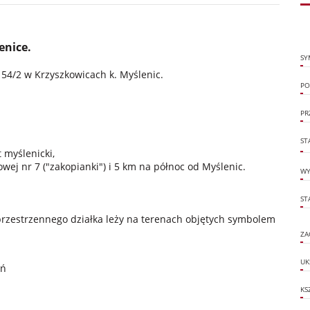
enice.
SY
54/2 w Krzyszkowicach k. Myślenic.
PO
PR
ST
 myślenicki,
ej nr 7 ("zakopianki") i 5 km na północ od Myślenic.
WY
ST
zestrzennego działka leży na terenach objętych symbolem
ZA
UK
eń
KS