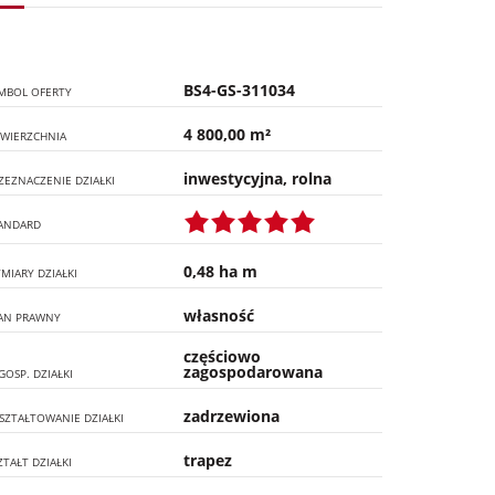
BS4-GS-311034
MBOL OFERTY
4 800,00 m²
WIERZCHNIA
inwestycyjna, rolna
ZEZNACZENIE DZIAŁKI
ANDARD
0,48 ha m
MIARY DZIAŁKI
własność
AN PRAWNY
częściowo
zagospodarowana
GOSP. DZIAŁKI
zadrzewiona
SZTAŁTOWANIE DZIAŁKI
trapez
ZTAŁT DZIAŁKI