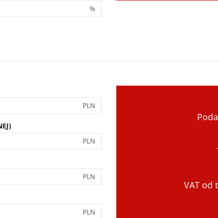
%
PLN
Poda
EJ)
PLN
PLN
VAT od t
PLN