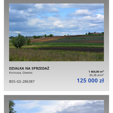
DZIAŁKA NA SPRZEDAŻ
2
1 464,00 m
Koniusza, Glewiec
2
85,38 zł/m
125 000 zł
BS5-GS-286387