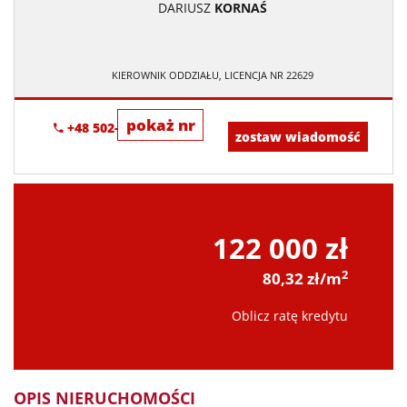
DARIUSZ
KORNAŚ
KIEROWNIK ODDZIAŁU, LICENCJA NR 22629
pokaż nr
+48 502-104-545
zostaw wiadomość
122 000 zł
2
80,32 zł/m
Oblicz ratę kredytu
OPIS NIERUCHOMOŚCI