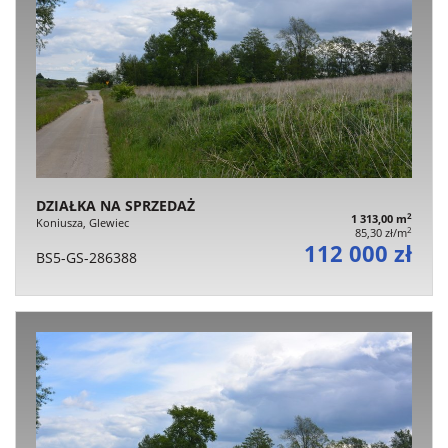
DZIAŁKA NA SPRZEDAŻ
2
1 313,00 m
Koniusza, Glewiec
2
85,30 zł/m
112 000 zł
BS5-GS-286388