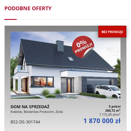
PODOBNE OFERTY
BEZ PROWIZJI
DOM NA SPRZEDAŻ
5 pokoi
2
260,72 m
Kraków, Bieżanów-Prokocim, Zolla
2
7 172,45 zł/m
1 870 000 zł
BS2-DS-301744