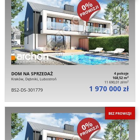
DOM NA SPRZEDAŻ
4 pokoje
2
168,52 m
Kraków, Dębniki, Lubostroń
2
11 690,01 zł/m
1 970 000 zł
BS2-DS-301779
BEZ PROWIZJI