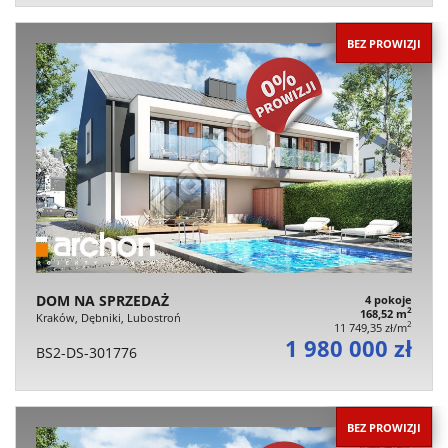
BEZ PROWIZJI
DOM NA SPRZEDAŻ
4 pokoje
2
168,52 m
Kraków, Dębniki, Lubostroń
2
11 749,35 zł/m
1 980 000 zł
BS2-DS-301776
BEZ PROWIZJI