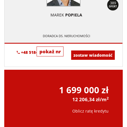
389
OFERT
MAREK
POPIELA
DORADCA DS. NIERUCHOMOŚCI
pokaż nr
+48 518-967-677
zostaw wiadomość
1 699 000 zł
2
12 206,34 zł/m
Oblicz ratę kredytu