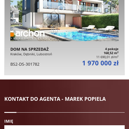
DOM NA SPRZEDAŻ
4 pokoje
2
168,52 m
Kraków, Dębniki, Lubostroń
2
11 690,01 zł/m
1 970 000 zł
BS2-DS-301782
KONTAKT DO AGENTA - MAREK POPIELA
IMIĘ