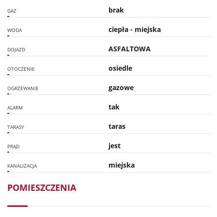
brak
GAZ
ciepła - miejska
WODA
ASFALTOWA
DOJAZD
osiedle
OTOCZENIE
gazowe
OGRZEWANIE
tak
ALARM
taras
TARASY
jest
PRĄD
miejska
KANALIZACJA
POMIESZCZENIA