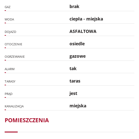
brak
GAZ
ciepła - miejska
WODA
ASFALTOWA
DOJAZD
osiedle
OTOCZENIE
gazowe
OGRZEWANIE
tak
ALARM
taras
TARASY
jest
PRĄD
miejska
KANALIZACJA
POMIESZCZENIA