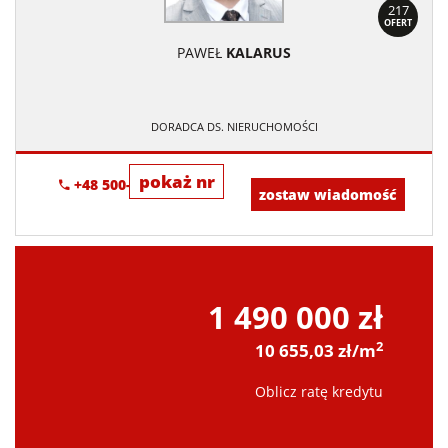
217
OFERT
PAWEŁ
KALARUS
DORADCA DS. NIERUCHOMOŚCI
pokaż nr
+48 500-673-615
zostaw wiadomość
1 490 000 zł
2
10 655,03 zł/m
Oblicz ratę kredytu