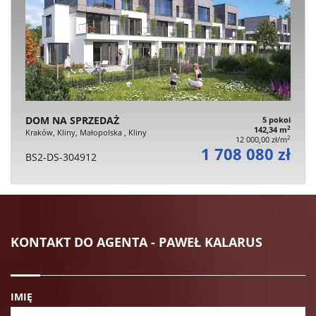
DOM NA SPRZEDAŻ
5 pokoi
2
142,34 m
Kraków, Kliny, Małopolska , Kliny
2
12 000,00 zł/m
1 708 080 zł
BS2-DS-304912
KONTAKT DO AGENTA - PAWEŁ KALARUS
IMIĘ