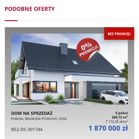
PODOBNE OFERTY
BEZ PROWIZJI
DOM NA SPRZEDAŻ
5 pokoi
2
260,72 m
Kraków, Bieżanów-Prokocim, Zolla
2
7 172,45 zł/m
1 870 000 zł
BS2-DS-301744