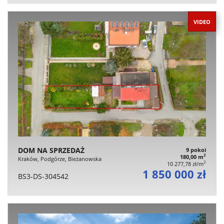
VIDEO
DOM NA SPRZEDAŻ
9 pokoi
2
180,00 m
Kraków, Podgórze, Bieżanowska
2
10 277,78 zł/m
1 850 000 zł
BS3-DS-304542