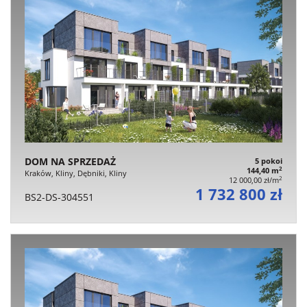
DOM NA SPRZEDAŻ
5 pokoi
2
144,40 m
Kraków, Kliny, Dębniki, Kliny
2
12 000,00 zł/m
1 732 800 zł
BS2-DS-304551