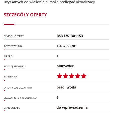
uzyskanych od właściciela, może podlegać aktualizacji.
SZCZEGÓŁY OFERTY
BS3-LW-301153
SYMBOL OFERTY
1 467,85 m²
POWIERZCHNIA
1
PIĘTRO
biurowiec
RODZAJ BUDYNKU
STANDARD
prąd, woda
OPŁATY WG LICZNIKÓW
6
LICZBA PIĘTER W BUDYNKU
do wprowadzenia
STAN LOKALU