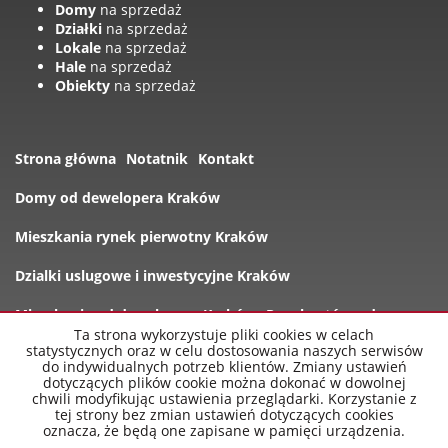
Domy
na sprzedaż
Działki
na sprzedaż
Lokale
na sprzedaż
Hale
na sprzedaż
Obiekty
na sprzedaż
Strona główna
Notatnik
Kontakt
Domy od dewelopera Kraków
Mieszkania rynek pierwotny Kraków
Dzialki uslugowe i inwestycyjne Kraków
Mieszkania od dewelopera Kraków
Rynek wtórny domy
Ta strona wykorzystuje pliki cookies w celach
statystycznych oraz w celu dostosowania naszych serwisów
Oferty
do indywidualnych potrzeb klientów. Zmiany ustawień
dotyczących plików cookie można dokonać w dowolnej
chwili modyfikując ustawienia przeglądarki. Korzystanie z
tej strony bez zmian ustawień dotyczących cookies
oznacza, że będą one zapisane w pamięci urządzenia.
nowe-mieszkania-krakow.pl
2026
Program dla biur