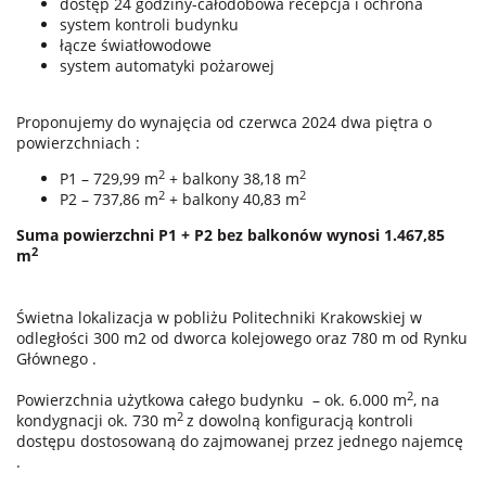
dostęp 24 godziny-całodobowa recepcja i ochrona
system kontroli budynku
łącze światłowodowe
system automatyki pożarowej
Proponujemy do wynajęcia od czerwca 2024 dwa piętra o
powierzchniach :
2
2
P1 – 729,99 m
+ balkony 38,18 m
2
2
P2 – 737,86 m
+ balkony 40,83 m
Suma powierzchni P1 + P2 bez balkonów wynosi 1.467,85
2
m
Świetna lokalizacja w pobliżu Politechniki Krakowskiej w
odległości 300 m2 od dworca kolejowego oraz 780 m od Rynku
Głównego .
2
Powierzchnia użytkowa całego budynku – ok. 6.000 m
, na
2
kondygnacji ok. 730 m
z dowolną konfiguracją kontroli
dostępu dostosowaną do zajmowanej przez jednego najemcę
.