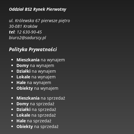
Oddział BS2 Rynek Pierwotny
ul. Królewska 67 pierwsze piętro
30-081 Kraków
tel
: 12 630-90-45
biuro2@sadurscy.pl
Polityka Prywatności
Mieszkania
na wynajem
Domy
na wynajem
Działki
na wynajem
Lokale
na wynajem
Hale
na wynajem
Obiekty
na wynajem
Mieszkania
na sprzedaż
Domy
na sprzedaż
Działki
na sprzedaż
Lokale
na sprzedaż
Hale
na sprzedaż
Obiekty
na sprzedaż