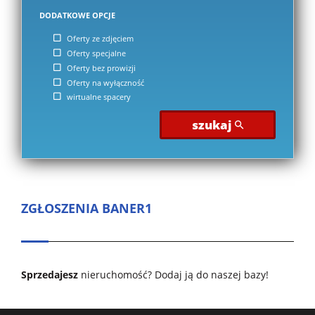
DODATKOWE OPCJE
Oferty ze zdjęciem
Oferty specjalne
Oferty bez prowizji
Oferty na wyłączność
wirtualne spacery
szukaj
ZGŁOSZENIA BANER1
Sprzedajesz
nieruchomość?
Dodaj ją do naszej bazy!