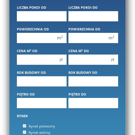
400 000 zł
400 000 zł
LICZBA POKOI OD
LICZBA POKOI DO
450 000 zł
450 000 zł
1 pokój
1 pokój
POWIERZCHNIA OD
POWIERZCHNIA DO
2 pokoje
2 pokoje
2
2
m
m
3 pokoje
3 pokoje
2
2
CENA M
OD
CENA M
DO
4 pokoje
4 pokoje
zł
zł
5 pokoi
5 pokoi
6 pokoi
6 pokoi
ROK BUDOWY OD
ROK BUDOWY DO
PIĘTRO OD
PIĘTRO DO
RYNEK
Rynek pierwotny
Rynek wtórny