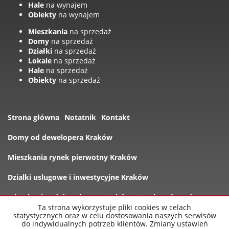
Hale
na wynajem
Obiekty
na wynajem
Mieszkania
na sprzedaż
Domy
na sprzedaż
Działki
na sprzedaż
Lokale
na sprzedaż
Hale
na sprzedaż
Obiekty
na sprzedaż
Strona główna
Notatnik
Kontakt
Domy od dewelopera Kraków
Mieszkania rynek pierwotny Kraków
Dzialki uslugowe i inwestycyjne Kraków
Mieszkania od dewelopera Kraków
Rynek wtórny domy
Ta strona wykorzystuje pliki cookies w celach
statystycznych oraz w celu dostosowania naszych serwisów
Oferty
do indywidualnych potrzeb klientów. Zmiany ustawień