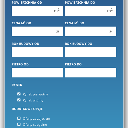
POWIERZCHNIA OD
POWIERZCHNIA DO
2 pokoje
2 pokoje
2
2
m
m
3 pokoje
3 pokoje
2
2
CENA M
OD
CENA M
DO
4 pokoje
4 pokoje
zł
zł
5 pokoi
5 pokoi
6 pokoi
6 pokoi
ROK BUDOWY OD
ROK BUDOWY DO
PIĘTRO OD
PIĘTRO DO
RYNEK
Rynek pierwotny
Rynek wtórny
DODATKOWE OPCJE
Oferty ze zdjęciem
Oferty specjalne