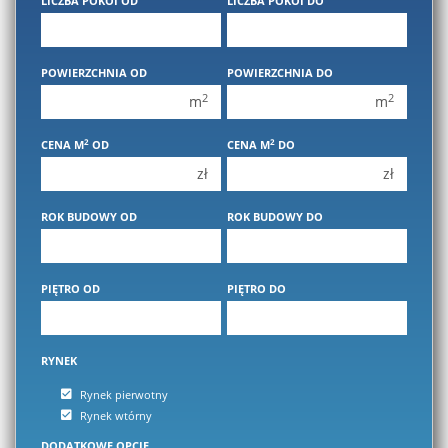
LICZBA POKOI OD
LICZBA POKOI DO
450 000 zł
450 000 zł
1 pokój
1 pokój
POWIERZCHNIA OD
POWIERZCHNIA DO
2 pokoje
2 pokoje
2
2
m
m
3 pokoje
3 pokoje
2
2
CENA M
OD
CENA M
DO
4 pokoje
4 pokoje
zł
zł
5 pokoi
5 pokoi
6 pokoi
6 pokoi
ROK BUDOWY OD
ROK BUDOWY DO
PIĘTRO OD
PIĘTRO DO
RYNEK
Rynek pierwotny
Rynek wtórny
DODATKOWE OPCJE