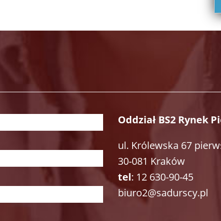
Oddział BS2 Rynek P
ul. Królewska 67 pierw
30-081 Kraków
tel
: 12 630-90-45
biuro2@sadurscy.pl