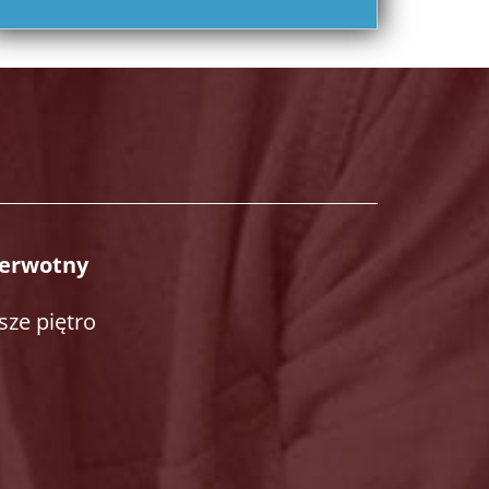
ierwotny
sze piętro