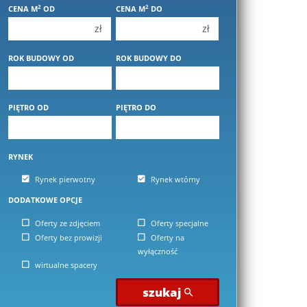
2
2
CENA M
OD
CENA M
DO
4 pokoje
4 pokoje
zł
zł
5 pokoi
5 pokoi
6 pokoi
6 pokoi
ROK BUDOWY OD
ROK BUDOWY DO
PIĘTRO OD
PIĘTRO DO
RYNEK
Rynek pierwotny
Rynek wtórny
DODATKOWE OPCJE
Oferty ze zdjęciem
Oferty specjalne
Oferty bez prowizji
Oferty na
wyłączność
wirtualne spacery
szukaj