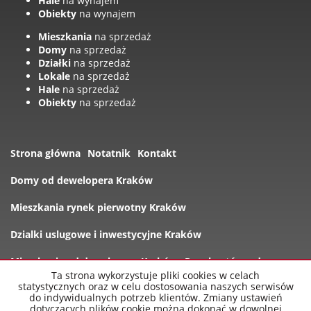
Hale
na wynajem
Obiekty
na wynajem
Mieszkania
na sprzedaż
Domy
na sprzedaż
Działki
na sprzedaż
Lokale
na sprzedaż
Hale
na sprzedaż
Obiekty
na sprzedaż
Strona główna
Notatnik
Kontakt
Domy od dewelopera Kraków
Mieszkania rynek pierwotny Kraków
Dzialki uslugowe i inwestycyjne Kraków
Mieszkania od dewelopera Kraków
Rynek wtórny domy
Ta strona wykorzystuje pliki cookies w celach
statystycznych oraz w celu dostosowania naszych serwisów
Oferty
do indywidualnych potrzeb klientów. Zmiany ustawień
dotyczących plików cookie można dokonać w dowolnej