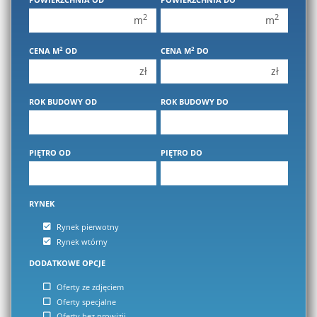
2 pokoje
2 pokoje
2
2
m
m
3 pokoje
3 pokoje
2
2
CENA M
OD
CENA M
DO
4 pokoje
4 pokoje
zł
zł
5 pokoi
5 pokoi
6 pokoi
6 pokoi
ROK BUDOWY OD
ROK BUDOWY DO
PIĘTRO OD
PIĘTRO DO
RYNEK
Rynek pierwotny
Rynek wtórny
DODATKOWE OPCJE
Oferty ze zdjęciem
Oferty specjalne
Oferty bez prowizji